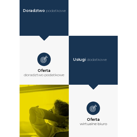
Doradztwo
podatkowe
Usługi
dodatkowe
Oferta
doradztwo podatkowe
Oferta
wirtualne biuro