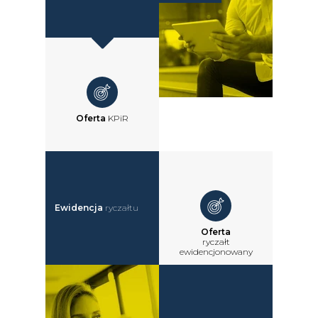
Oferta
KPiR
Ewidencja
ryczałtu
Oferta
ryczałt
ewidencjonowany