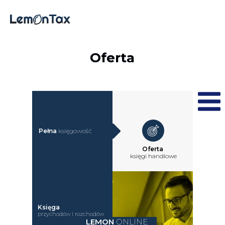
Oferta
Pełna
księgowość
Oferta
księgi
handlowe
Księga
przychodów
i rozchodów
LEMON
ONLINE